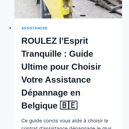
Changement
de
Pneu
en
ASSISTANCES
Belgique
ROULEZ l’Esprit
🇧🇪
Tranquille : Guide
Ultime pour Choisir
Votre Assistance
Dépannage en
Belgique 🇧🇪
Ce guide concis vous aide à choisir le
contrat d’assistance dépannage le plus