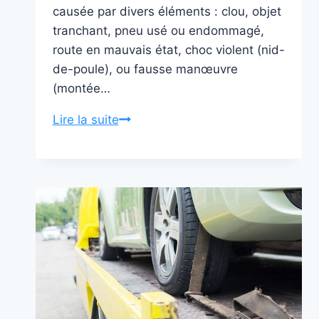
causée par divers éléments : clou, objet
tranchant, pneu usé ou endommagé,
route en mauvais état, choc violent (nid-
de-poule), ou fausse manœuvre
(montée…
MAÎTRISEZ
Lire la suite
la
Crevaison
:
Guide
Complet
sur
la
Réparation
et
le