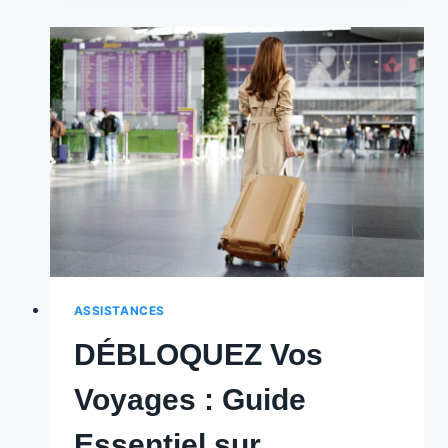
:
Guide
des
Obligations
du
Preneur
d’Assistance
en
Belgique
🇧🇪
ASSISTANCES
DÉBLOQUEZ Vos
Voyages : Guide
Essentiel sur