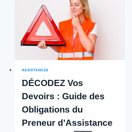
pour
Mettre
Fin
à
un
Contrat
d’Assistance
en
Belgique
ASSISTANCES
🇧🇪
DÉCODEZ Vos
Devoirs : Guide des
Obligations du
Preneur d’Assistance