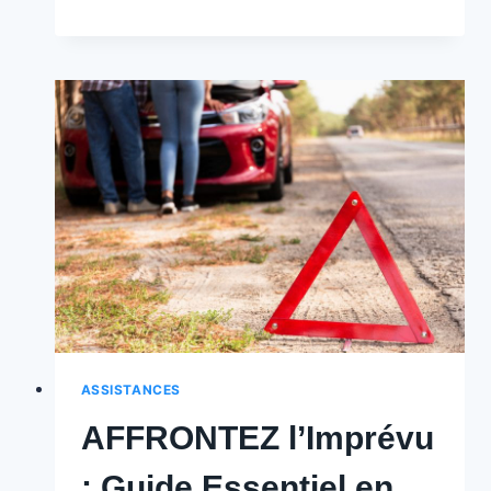
Vos
Voyages
:
Guide
Essentiel
sur
l’Assistance
Voyage
en
Belgique
🇧🇪
ASSISTANCES
AFFRONTEZ l’Imprévu
: Guide Essentiel en