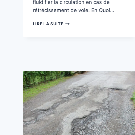
fluidifier la circulation en cas de
rétrécissement de voie. En Quoi…
MAÎTRISEZ
LIRE LA SUITE
LA
TIRETTE
:
LE
GUIDE
ULTIME
POUR
UNE
CIRCULATION
FLUIDE
EN
BELGIQUE
🇧🇪
️