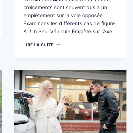
croisements sont souvent dus à un
empiètement sur la voie opposée.
Examinons les différents cas de figure.
A. Un Seul Véhicule Empiète sur l’Axe…
CROISEMENTS
LIRE LA SUITE
DÉLICATS
:
LE
GUIDE
ULTIME
POUR
GÉRER
UN
ACCIDENT
EN
SENS
INVERSE
EN
BELGIQUE