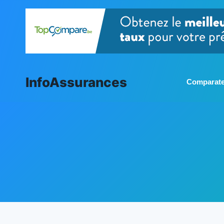
Aller
au
contenu
InfoAssurances
Comparate