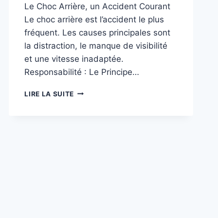
Le Choc Arrière, un Accident Courant
Le choc arrière est l’accident le plus
fréquent. Les causes principales sont
la distraction, le manque de visibilité
et une vitesse inadaptée.
Responsabilité : Le Principe…
CHOC
LIRE LA SUITE
ARRIÈRE
:
LE
GUIDE
ULTIME
POUR
COMPRENDRE
LES
RESPONSABILITÉS
EN
BELGIQUE
🇧🇪