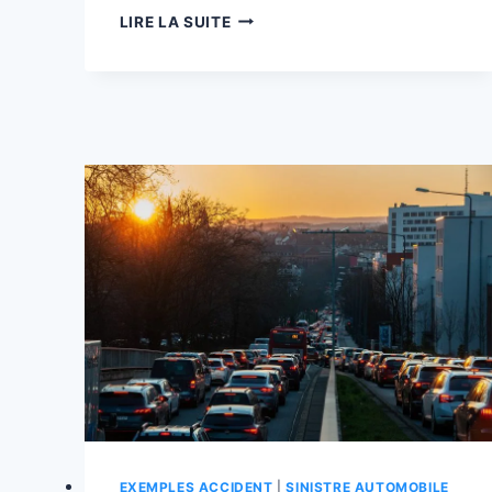
CHANGEMENTS
LIRE LA SUITE
DE
BANDE
:
LE
GUIDE
ULTIME
POUR
ÉVITER
LES
ACCIDENTS
EN
BELGIQUE
🇧🇪
️
EXEMPLES ACCIDENT
|
SINISTRE AUTOMOBILE