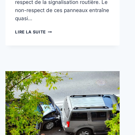
respect de la signalisation routière. Le
non-respect de ces panneaux entraîne
quasi…
SIGNALISATION
LIRE LA SUITE
ROUTIÈRE
:
LE
GUIDE
ULTIME
POUR
ÉVITER
LES
ACCIDENTS
EN
BELGIQUE
🇧🇪
️