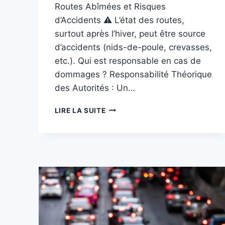
Routes Abîmées et Risques
d’Accidents ⚠️ L’état des routes,
surtout après l’hiver, peut être source
d’accidents (nids-de-poule, crevasses,
etc.). Qui est responsable en cas de
dommages ? Responsabilité Théorique
des Autorités : Un…
ROUTES
LIRE LA SUITE
DÉGRADÉES
:
LE
GUIDE
ULTIME
POUR
GÉRER
UN
ACCIDENT
EN
BELGIQUE