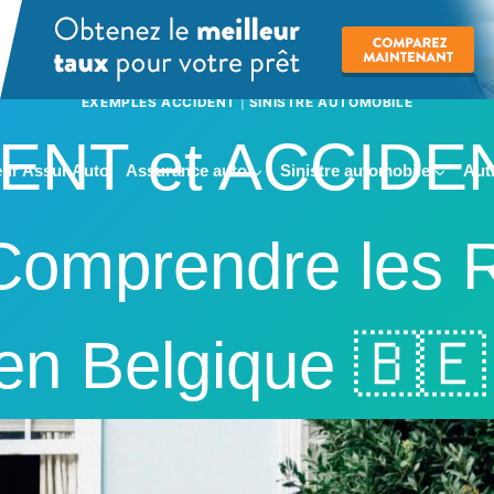
EXEMPLES ACCIDENT
|
SINISTRE AUTOMOBILE
NT et ACCIDENT
ur Assur Auto
Assurance auto
Sinistre automobile
Aut
omprendre les R
en Belgique 🇧🇪 