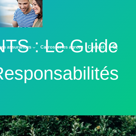
S : Le Guide
res assurances
Carrosseries agrees
Contact
esponsabilités
️