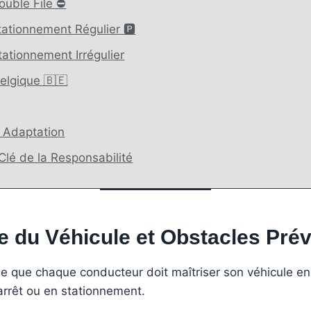
ouble File ⛔
tationnement Régulier 🅿️
tationnement Irrégulier
Belgique 🇧🇪
t Adaptation
 Clé de la Responsabilité
se du Véhicule et Obstacles Prév
e que chaque conducteur doit maîtriser son véhicule en 
’arrêt ou en stationnement.