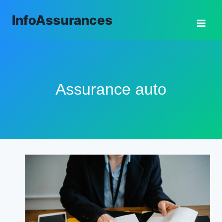
Aller
InfoAssurances
au
contenu
Assurance auto