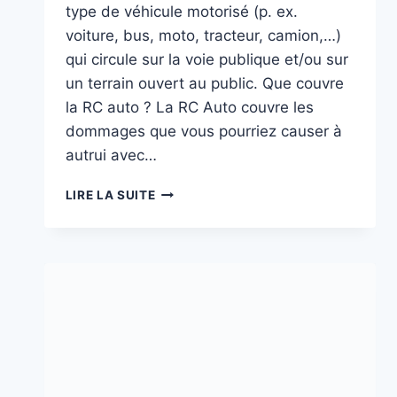
type de véhicule motorisé (p. ex.
voiture, bus, moto, tracteur, camion,…)
qui circule sur la voie publique et/ou sur
un terrain ouvert au public. Que couvre
la RC auto ? La RC Auto couvre les
dommages que vous pourriez causer à
autrui avec…
RC
LIRE LA SUITE
AUTO
:
L’ASSURANCE
DE
LA
RESPONSABILITÉ
CIVILE
OBLIGATOIRE
POUR
VOTRE
AUTO