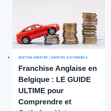
ÉVITEZ
LES
PIÈGES
DE
L’INDEMNISATION
!
🇧🇪
️
GESTION SINISTRE
|
SINISTRE AUTOMOBILE
Franchise Anglaise en
Belgique : LE GUIDE
ULTIME pour
Comprendre et