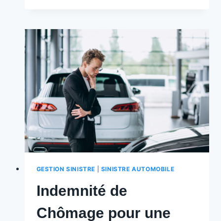
MARCHANDISE
:
QUE
DIT
LE
CODE
DE
LA
ROUTE
?
GESTION SINISTRE
|
SINISTRE AUTOMOBILE
Indemnité de
Chômage pour une