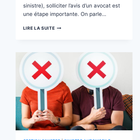
sinistre), solliciter l’avis d’un avocat est
une étape importante. On parle…
LITIGES
LIRE LA SUITE
ASSURANCES
:
LE
GUIDE
ULTIME
POUR
RÉSOUDRE
UN
CONFLIT
AVEC
VOTRE
ASSUREUR
EN
BELGIQUE
🇧🇪