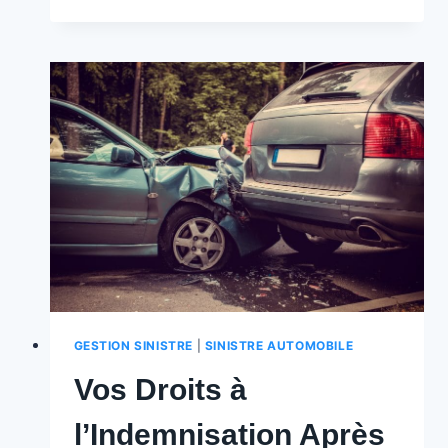
SONT
LES
USAGERS
FAIBLES
ET
QUELS
SONT
LEURS
DROITS
?
LE
GUIDE
ULTIME
GESTION SINISTRE
|
SINISTRE AUTOMOBILE
Vos Droits à
l’Indemnisation Après