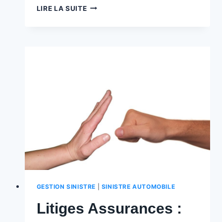
FRANCHISE
LIRE LA SUITE
ANGLAISE
EN
BELGIQUE
:
LE
GUIDE
ULTIME
POUR
COMPRENDRE
ET
OPTIMISER
VOTRE
COUVERTURE
OMNIUM
🇧🇪
️
GESTION SINISTRE
|
SINISTRE AUTOMOBILE
Litiges Assurances :