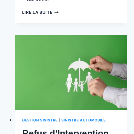
VOS
LIRE LA SUITE
DROITS
À
L’INDEMNISATION
APRÈS
UN
ACCIDENT
DE
LA
ROUTE
:
LE
GUIDE
ULTIME
GESTION SINISTRE
|
SINISTRE AUTOMOBILE
Refus d’Intervention