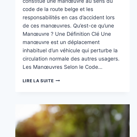
constitue une manœuvre au sens du
code de la route belge et les
responsabilités en cas d’accident lors
de ces manœuvres. Qu’est-ce qu’une
Manœuvre ? Une Définition Clé Une
manœuvre est un déplacement
inhabituel d’un véhicule qui perturbe la
circulation normale des autres usagers.
Les Manœuvres Selon le Code…
MANŒUVRES
LIRE LA SUITE
AU
VOLANT
:
LE
GUIDE
ULTIME
POUR
ÉVITER
LES