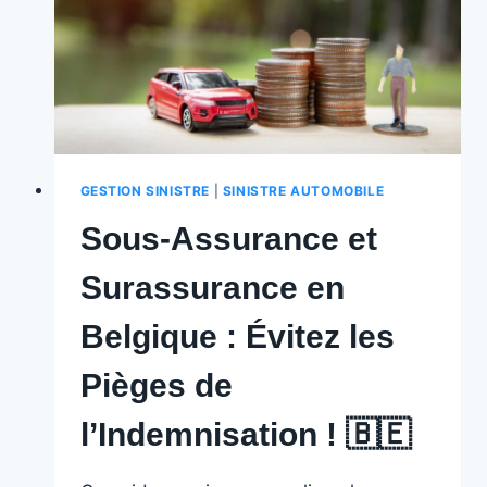
ACCIDENTS
EN
BELGIQUE
🇧🇪
️
GESTION SINISTRE
|
SINISTRE AUTOMOBILE
Sous-Assurance et
Surassurance en
Belgique : Évitez les
Pièges de
l’Indemnisation ! 🇧🇪 ️