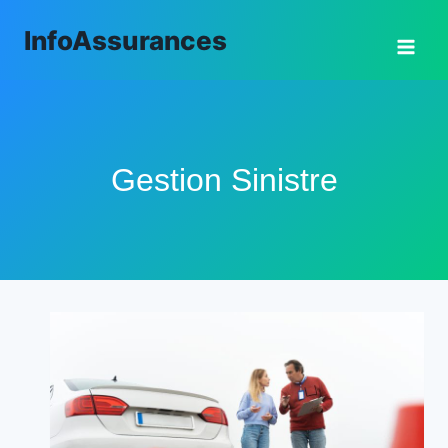
Aller
InfoAssurances
au
contenu
Gestion Sinistre