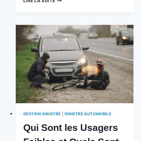
LIRE LA SUITE
DROIT
DE
RECOURS
:
QUE
FAIRE
EN
CAS
D’OMISSION
?
⚖️
GESTION SINISTRE
|
SINISTRE AUTOMOBILE
Qui Sont les Usagers