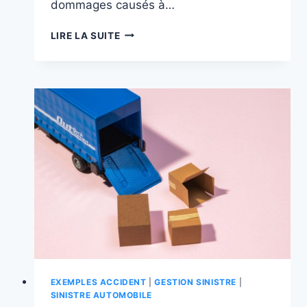
dommages causés à…
REFUS
LIRE LA SUITE
D’INTERVENTION
SUITE
À
UN
SINISTRE
:
QUELLES
SONT
LES
RAISONS
DE
REFUS
?
EXEMPLES ACCIDENT
|
GESTION SINISTRE
|
SINISTRE AUTOMOBILE