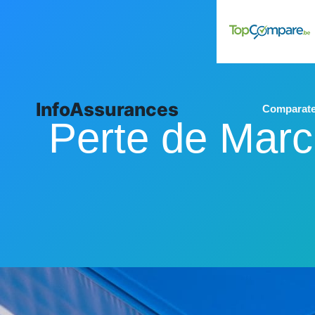
Aller
au
contenu
InfoAssurances
Comparate
Perte de Marc