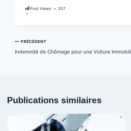
Post Views:
307
Navigation
PRÉCÉDENT
Indemnité de Chômage pour une Voiture Immobil
de
l’article
Publications similaires