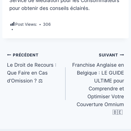
Service de Médiation pour les Consommateurs
pour obtenir des conseils éclairés.
Post Views:
306
Navigation
PRÉCÉDENT
SUIVANT
Le Droit de Recours :
Franchise Anglaise en
de
Que Faire en Cas
Belgique : LE GUIDE
d’Omission ? ⚖️
ULTIME pour
l’article
Comprendre et
Optimiser Votre
Couverture Omnium
🇧🇪 ️