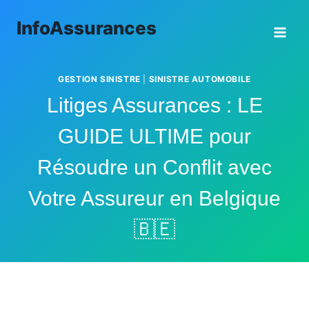
Aller
InfoAssurances
au
contenu
GESTION SINISTRE
|
SINISTRE AUTOMOBILE
Litiges Assurances : LE
GUIDE ULTIME pour
Résoudre un Conflit avec
Votre Assureur en Belgique
🇧🇪