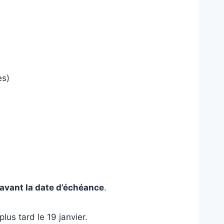
es)
r avant la date d’échéance
.
lus tard le 19 janvier.