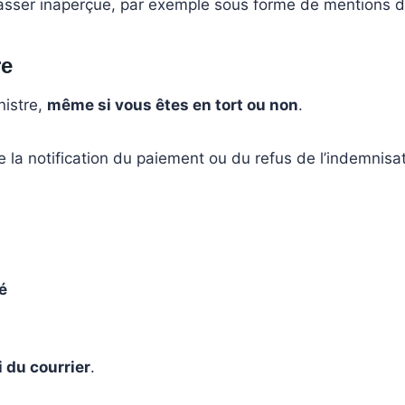
asser inaperçue, par exemple sous forme de mentions dis
re
nistre,
même si vous êtes en tort ou non
.
 la notification du paiement ou du refus de l’indemnisat
é
i du courrier
.