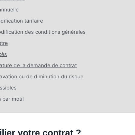
 annuelle
ification tarifaire
odification des conditions générales
stre
cès
gnature de la demande de contrat
gravation ou de diminution du risque
ssibles
 par motif
ier votre contrat ?