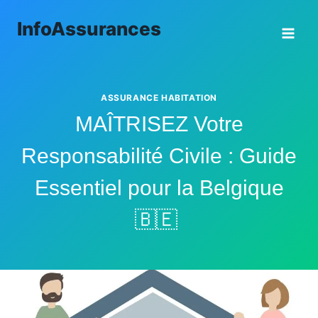
Aller
InfoAssurances
au
contenu
ASSURANCE HABITATION
MAÎTRISEZ Votre
Responsabilité Civile : Guide
Essentiel pour la Belgique
🇧🇪 ️